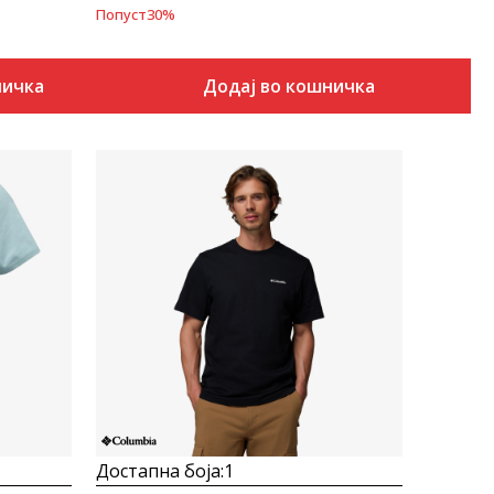
Попуст
30
%
ничка
Додај во кошничка
Uporedi
Достапна боја:
1