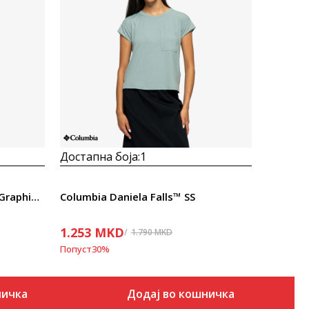
Uporedi
Достапна боја:
1
Columbia Parsons Point™ SS Graphic Tee
Columbia Daniela Falls™ SS
1.253
MKD
1.790
MKD
Попуст
30
%
ничка
Додај во кошничка