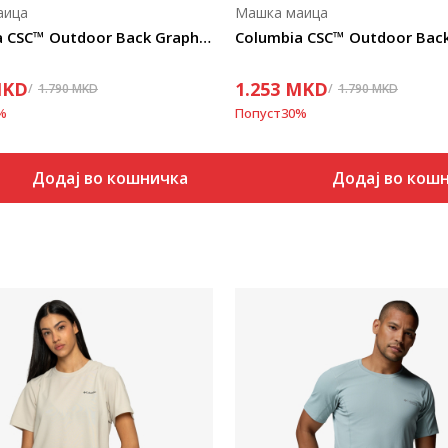
аица
Машка маица
Columbia CSC™ Outdoor Back Graphic Tee
KD
1.253
MKD
1.790
MKD
1.790
MKD
%
Попуст
30
%
Додај во кошничка
Додај во кош
Uporedi
Uporedi