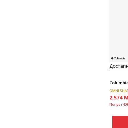
Достапн
Columbi
OMNI SHA
2.574
M
Попуст
40