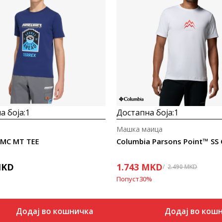
Uporedi
Uporedi
а боја:
1
Достапна боја:
1
Машка маица
 MC MT TEE
KD
1.743
MKD
2.490
MKD
Попуст
30
%
Додај во кошничка
Додај во кош