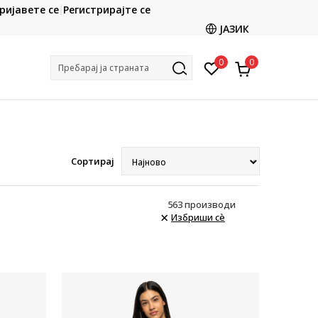
CLICK & COLLECT
ријавете се
Регистрирајте се
ете со картичка online и подигнете во продавницата
ЈАЗИК
по ваш избор
0
0
Пребарај ја страната
Сортирај
563
производи
Избриши сè