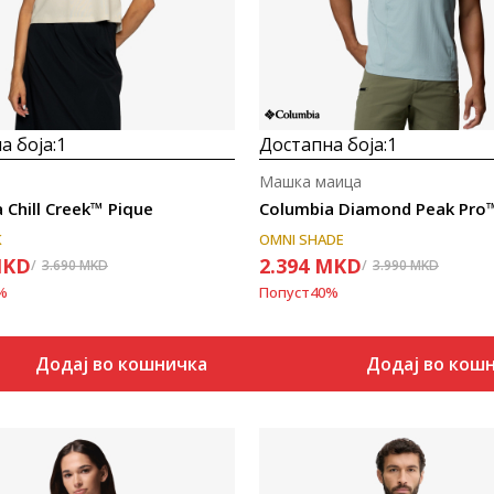
а боја:
1
Достапна боја:
1
Машка маица
 Chill Creek™ Pique
Columbia Diamond Peak Pro
K
OMNI SHADE
KD
2.394
MKD
3.690
MKD
3.990
MKD
%
Попуст
40
%
Додај во кошничка
Додај во кош