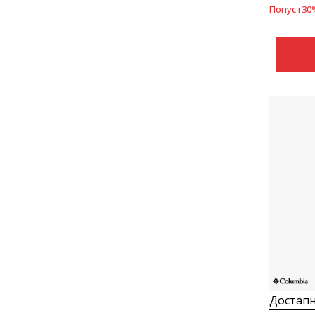
Попуст
30
Достапн