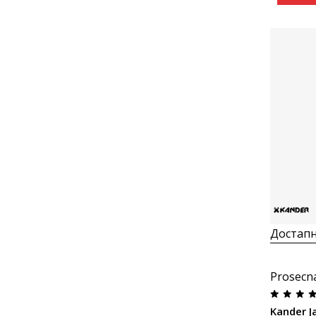
Достапн
Prosecn
Kander J