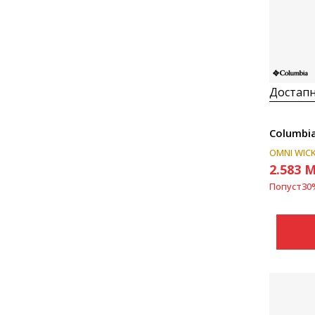
Достапн
Columbia
OMNI WIC
2.583
M
Попуст
30