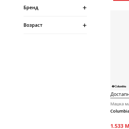
Бренд
Возраст
Материјал/технологија
Боја
Големина
Достапн
Цена
Машка м
1.533
M