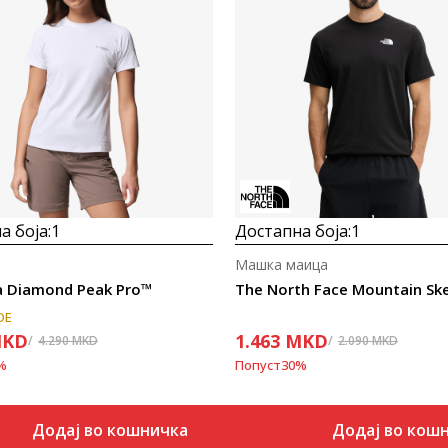
Uporedi
Uporedi
а боја:
1
Достапна боја:
1
Машка маица
a Diamond Peak Pro™
DE
KD
1.463
MKD
4.290
MKD
2.090
MKD
%
Попуст
30
%
Додај во кошничка
Додај во кош