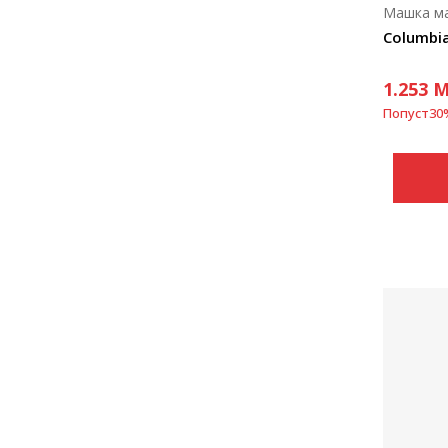
Машка м
1.253
M
Попуст
30