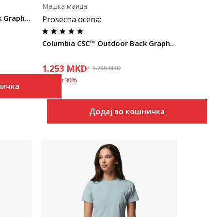
Машка маица
Columbia CSC™ Outdoor Back Graphic Tee
Prosecna ocena
:
Columbia CSC™ Outdoor Back Graphic Tee
1.253
MKD
1.790
MKD
Попуст
30
%
ничка
Додај во кошничка
Uporedi