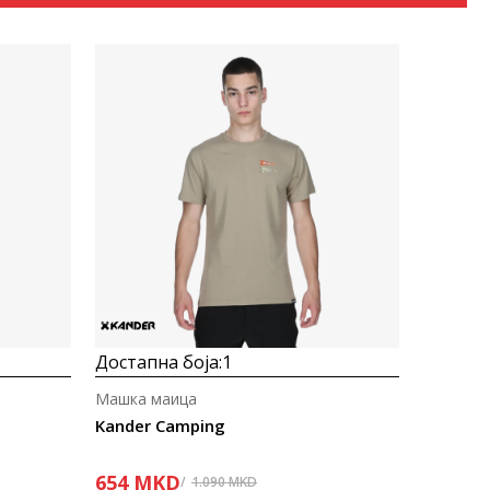
Uporedi
Достапна боја:
1
Машка маица
Kander Camping
654
MKD
1.090
MKD