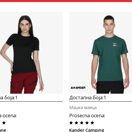
Uporedi
Uporedi
а боја:
1
Достапна боја:
1
Машка маица
a ocena
:
Prosecna ocena
:
ane
Kander Camping