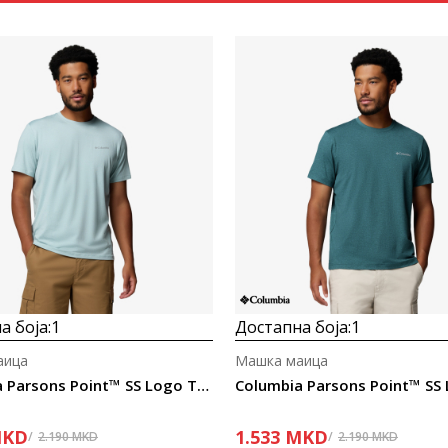
Uporedi
Uporedi
а боја:
1
Достапна боја:
1
аица
Машка маица
Columbia Parsons Point™ SS Logo Tee
KD
1.533
MKD
2.190
MKD
2.190
MKD