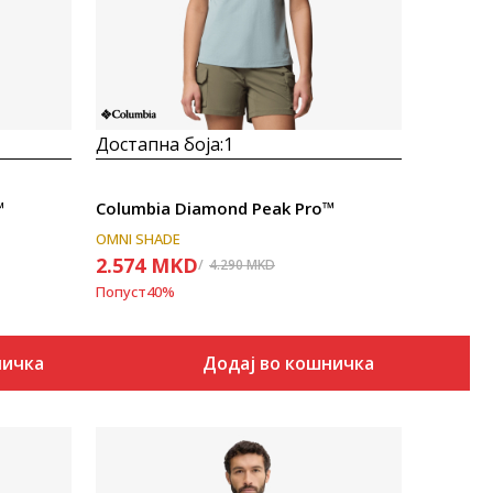
Достапна боја:
1
™
Columbia Diamond Peak Pro™
OMNI SHADE
2.574
MKD
4.290
MKD
Попуст
40
%
ничка
Додај во кошничка