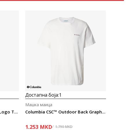
Uporedi
Достапна боја:
1
Машка маица
Columbia Parsons Point™ SS Logo Tee
Columbia CSC™ Outdoor Back Graphic Tee
1.253
MKD
1.790
MKD