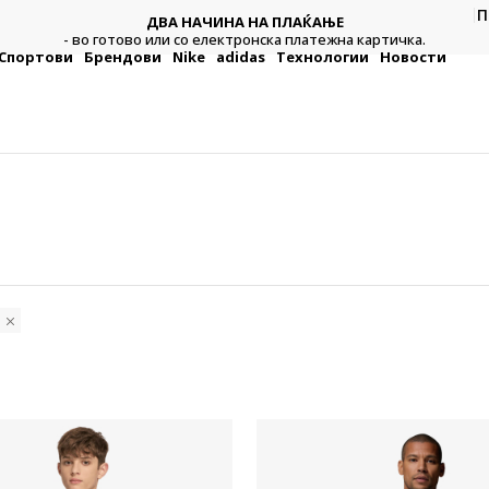
П
ДВА НАЧИНА НА ПЛАЌАЊЕ
тежна
Плат
- во готово или со електронска платежна картичка.
Спортови
Брендови
Nike
adidas
Технологии
Новости