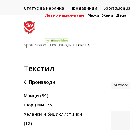
ИСПОРАКА ВО РОК ОД 5 РАБОТНИ ДЕНА
Статус на нарачка
Продавници
Sport&Bonus
-222
- на сите нарачки во готово или со електронска пла
картичка
Летно намалување
Мажи
Жени
Деца
Sport Vision
Производи
Текстил
Текстил
Производи
outdoor
Маици
(89)
Шорцеви
(26)
Хеланки и бициклистички
(12)