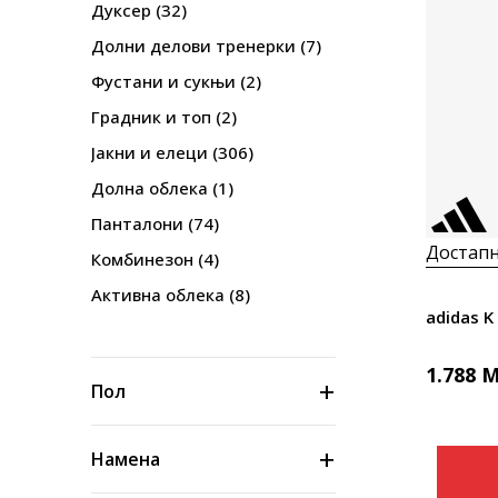
Дуксер
(32)
Долни делови тренерки
(7)
Фустани и сукњи
(2)
Градник и топ
(2)
Јакни и елеци
(306)
Долна облека
(1)
Панталони
(74)
Достапн
Комбинезон
(4)
Активна облека
(8)
adidas K
1.788
M
Пол
Намена