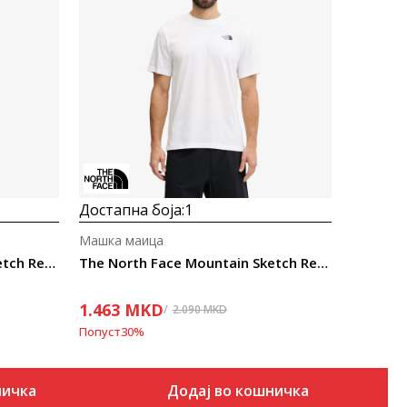
Uporedi
Достапна боја:
1
Машка маица
The North Face Mountain Sketch Regular
The North Face Mountain Sketch Regular
1.463
MKD
2.090
MKD
Попуст
30
%
ничка
Додај во кошничка