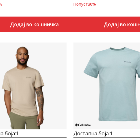
%
Попуст
30
%
Додај во кошничка
Додај во кош
Uporedi
Uporedi
а боја:
1
Достапна боја:
1