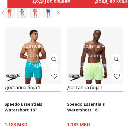
Додај во кошничка
Додај во кош
Подетално
Подетално
Uporedi
Uporedi
Brzi Pregled
Brzi Pregled
Достапна боја:
1
Достапна боја:
1
Speedo Essentials
Speedo Essentials
Watershort 16"
Watershort 16"
1.183
MKD
1.183
MKD