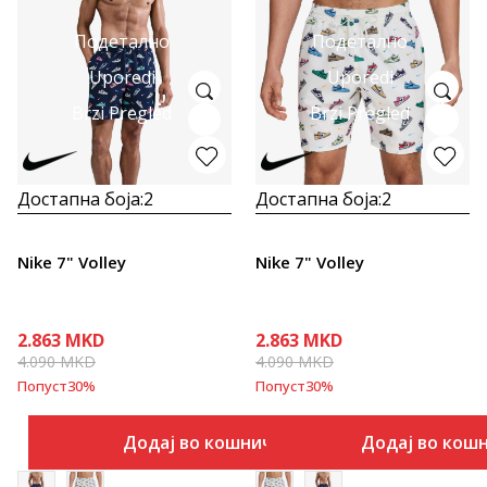
Подетално
Подетално
Uporedi
Uporedi
Brzi Pregled
Brzi Pregled
Достапна боја:
2
Достапна боја:
2
Nike 7" Volley
Nike 7" Volley
2.863
MKD
2.863
MKD
4.090
MKD
4.090
MKD
Попуст
30
%
Попуст
30
%
Додај во кошничка
Додај во кош