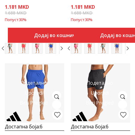
1.181
MKD
1.181
MKD
1.688
MKD
1.688
MKD
Попуст
30
%
Попуст
30
%
Додај во кошничка
Додај во кош
Подетално
Подетално
Uporedi
Uporedi
Brzi Pregled
Brzi Pregled
Достапна боја:
6
Достапна боја:
6