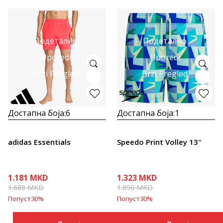
Подетално
Подетално
Uporedi
Uporedi
Brzi Pregled
Brzi Pregled
Достапна боја:
6
Достапна боја:
1
adidas Essentials
Speedo Print Volley 13"
1.181
MKD
1.323
MKD
1.688
MKD
1.890
MKD
Попуст
30
%
Попуст
30
%