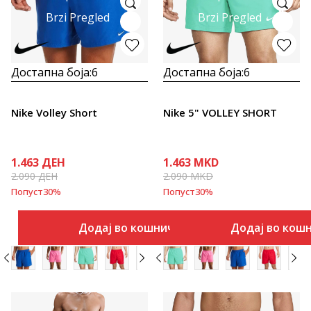
Brzi Pregled
Brzi Pregled
Достапна боја:
6
Достапна боја:
6
Nike Volley Short
Nike 5" VOLLEY SHORT
1.463
ДЕН
1.463
MKD
2.090
ДЕН
2.090
MKD
Попуст
30
%
Попуст
30
%
Додај во кошничка
Додај во кош