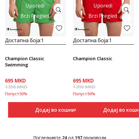
Uporedi
Uporedi
Brzi Pregled
Brzi Pregled
Достапна боја:
1
Достапна боја:
1
Champion Classic
Champion Classic
Swimming
695
MKD
695
MKD
1.390
MKD
1.390
MKD
Попуст
50
%
Попуст
50
%
Додај во кошничка
Додај во кош
Погледнавте
24
од
197
производи