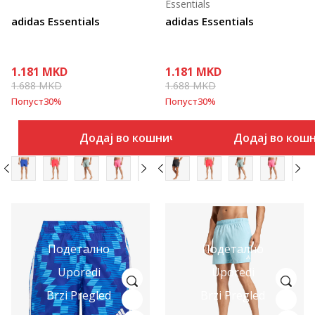
Essentials
adidas Essentials
adidas Essentials
1.181
MKD
1.181
MKD
1.688
MKD
1.688
MKD
Попуст
30
%
Попуст
30
%
Додај во кошничка
Додај во кош
Подетално
Подетално
Uporedi
Uporedi
Brzi Pregled
Brzi Pregled