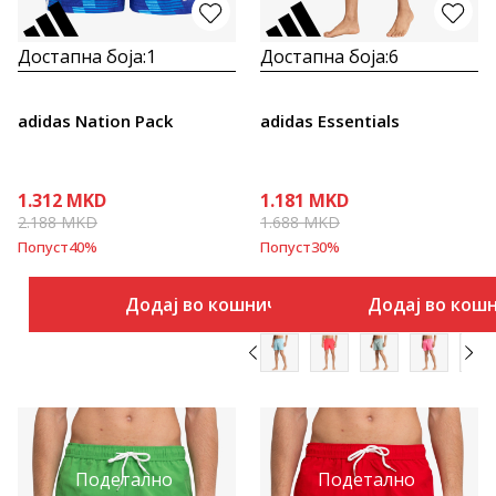
Достапна боја:
1
Достапна боја:
6
adidas Nation Pack
adidas Essentials
1.312
MKD
1.181
MKD
2.188
MKD
1.688
MKD
Попуст
40
%
Попуст
30
%
Додај во кошничка
Додај во кош
Подетално
Подетално