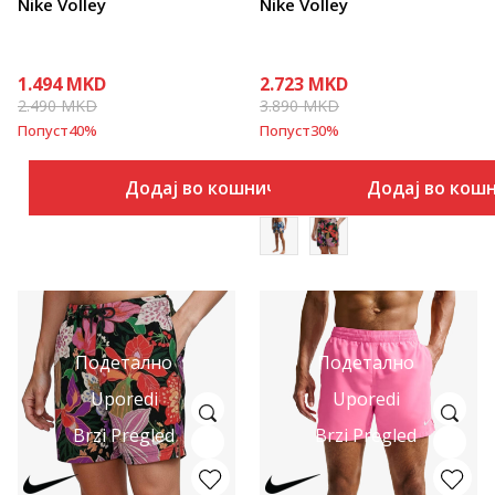
Nike Volley
Nike Volley
1.494
MKD
2.723
MKD
2.490
MKD
3.890
MKD
Попуст
40
%
Попуст
30
%
Додај во кошничка
Додај во кош
Подетално
Подетално
Uporedi
Uporedi
Brzi Pregled
Brzi Pregled