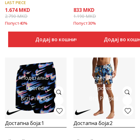
LAST PIECE
1.674
MKD
833
MKD
2.790
MKD
1.190
MKD
Попуст
40
%
Попуст
30
%
Додај во кошничка
Додај во кош
Подетално
Подетално
Uporedi
Uporedi
Brzi Pregled
Brzi Pregled
Достапна боја:
1
Достапна боја:
2