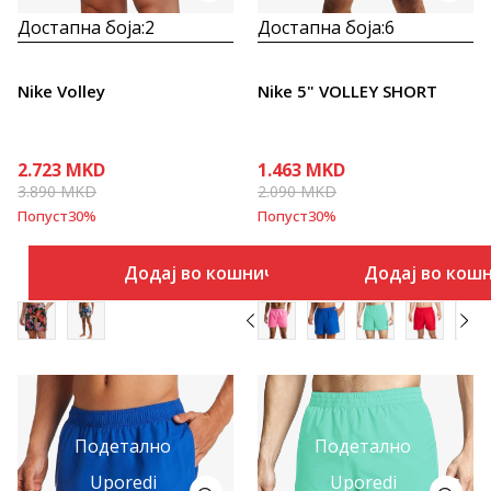
Достапна боја:
2
Достапна боја:
6
Nike Volley
Nike 5" VOLLEY SHORT
2.723
MKD
1.463
MKD
3.890
MKD
2.090
MKD
Попуст
30
%
Попуст
30
%
Додај во кошничка
Додај во кош
Подетално
Подетално
Uporedi
Uporedi