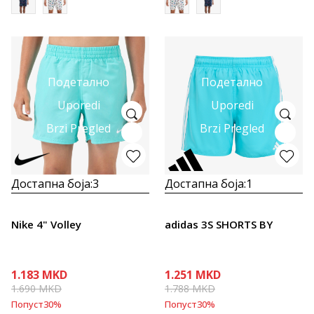
Подетално
Подетално
Uporedi
Uporedi
Brzi Pregled
Brzi Pregled
Достапна боја:
3
Достапна боја:
1
Nike 4" Volley
adidas 3S SHORTS BY
1.183
MKD
1.251
MKD
1.690
MKD
1.788
MKD
Попуст
30
%
Попуст
30
%