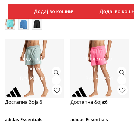
Додај во кошничка
Додај во кош
Подетално
Подетално
Uporedi
Uporedi
Brzi Pregled
Brzi Pregled
Достапна боја:
6
Достапна боја:
6
adidas Essentials
adidas Essentials