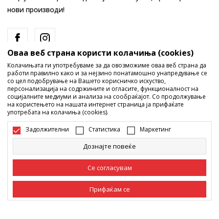
нови производи!
Оваа веб страна користи колачиња (cookies)
Колачињата ги употребуваме за да овозможиме оваа веб страна да
работи правилно како и за нејзино понатамошно унапредување се
со цел подобрување на Вашето корисничко искуство,
персонализација на содржините и огласите, функционалност на
социјалните медиуми и анализа на сообраќајот. Со продолжување
Македонија
Промена
на користењето на нашата интернет страница ја прифаќате
употребата на колачиња (cookies).
Задолжителни
Статистика
Маркетинг
Дознајте повеќе
Се согласувам
Не е дозволено превземање или користење на содржината од
интернет страните на Sport Vision, делумно или целосно a се
однесува на логоа, трговски марки, комерцијални содржини, ниту
Прифаќам се
истите да се отстапуваат на трети лица, јавно да се објавуваат или да
се користат за било какви цели, без писмена согласност од БДС.МК
ДООЕЛ.
Задолжителни
Задолжителните колачиња ја прават страницата