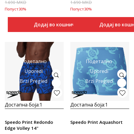
1.690
MKD
1.690
MKD
Попуст
30
%
Попуст
30
%
Додај во кошничка
Додај во кош
Подетално
Подетално
Uporedi
Uporedi
Brzi Pregled
Brzi Pregled
Достапна боја:
1
Достапна боја:
1
Speedo Print Redondo
Speedo Print Aquashort
Edge Volley 14"