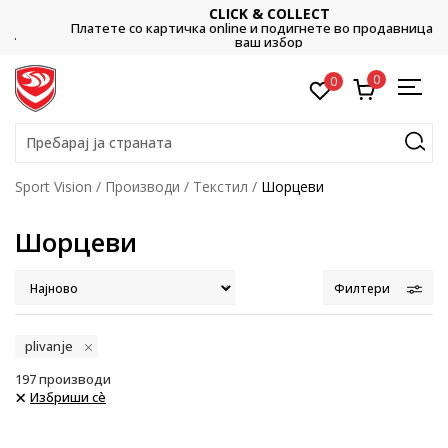
CLICK & COLLECT
Платете со картичка online и подигнете во продавницата по
ваш избор
0
0
Пребарај ја страната
Sport Vision
Производи
Текстил
Шорцеви
Шорцеви
Филтери
plivanje
197
производи
Избриши сè