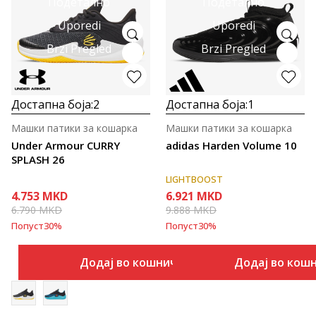
Подетално
Подетално
Uporedi
Uporedi
Brzi Pregled
Brzi Pregled
Достапна боја:
2
Достапна боја:
1
Машки патики за кошарка
Машки патики за кошарка
Under Armour CURRY
adidas Harden Volume 10
SPLASH 26
LIGHTBOOST
4.753
MKD
6.921
MKD
6.790
MKD
9.888
MKD
Попуст
30
%
Попуст
30
%
Додај во кошничка
Додај во кош