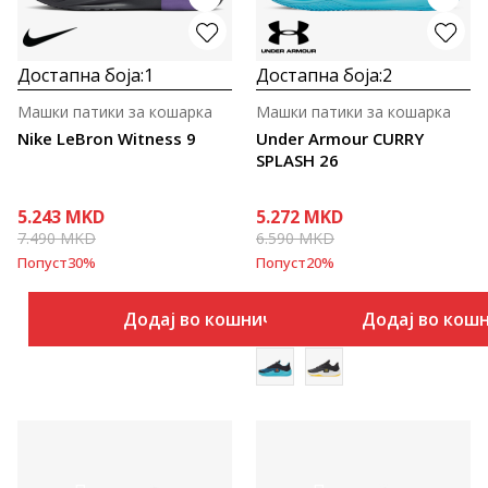
Достапна боја:
1
Достапна боја:
2
Машки патики за кошарка
Машки патики за кошарка
Nike LeBron Witness 9
Under Armour CURRY
SPLASH 26
5.243
MKD
5.272
MKD
7.490
MKD
6.590
MKD
Попуст
30
%
Попуст
20
%
Додај во кошничка
Додај во кош