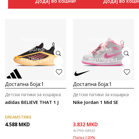
Додај во кошничка
Додај во кош
Подетално
Подетално
Uporedi
Uporedi
Brzi Pregled
Brzi Pregled
Достапна боја:
1
Достапна боја:
1
Детски патики за кошарка
Детски патики за кошарка
adidas BELIEVE THAT 1 J
Nike Jordan 1 Mid SE
DREAMSTRIKE
4.588
MKD
3.832
MKD
4.790
MKD
Попуст
20
%