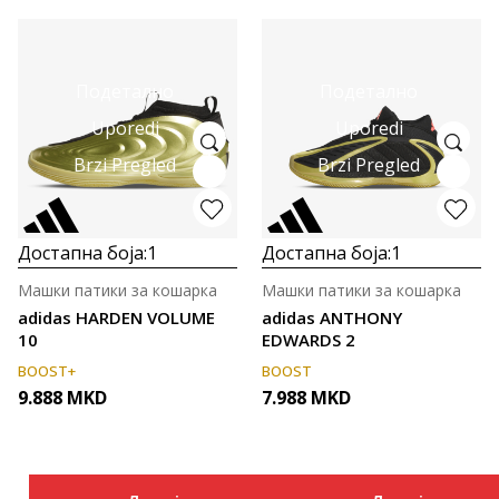
Подетално
Подетално
Uporedi
Uporedi
Brzi Pregled
Brzi Pregled
Достапна боја:
1
Достапна боја:
1
Машки патики за кошарка
Машки патики за кошарка
adidas HARDEN VOLUME
adidas ANTHONY
10
EDWARDS 2
BOOST+
BOOST
9.888
MKD
7.988
MKD