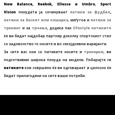
New Balance, Reebok, Ellesse
и
Umbro
,
Sport
Vision
понудата ја сочинуваат
патики за фудбал
,
патики за баскет или кошарка
, меѓутоа и
патики за
тренинг
и за
трчање
, додека пак
lifestyle
патиките
ќе ви бидат најдобар партнер доколку спортскиот стил
со задоволство го носите и во секојдневни варијанти.
За сите вас кои со патиките носите и
тренерки
, ви
подготвивме широка понуда на модели. Побарајте ги
патиките
кои совршено ќе ви одговараат и целосно ќе
бидат прилагодени на сите ваши потреби.