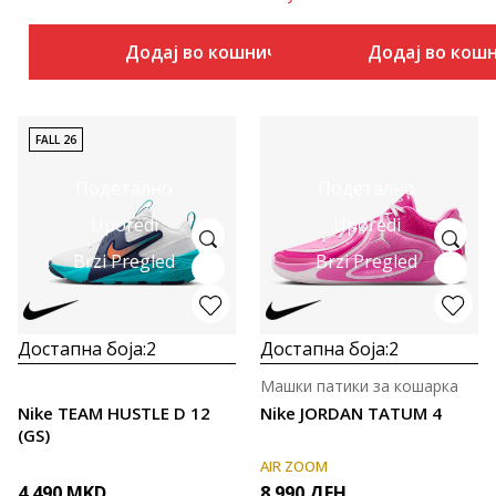
Додај во кошничка
Додај во кош
FALL 26
Подетално
Подетално
Uporedi
Uporedi
Brzi Pregled
Brzi Pregled
Достапна боја:
2
Достапна боја:
2
Машки патики за кошарка
Nike TEAM HUSTLE D 12
Nike JORDAN TATUM 4
(GS)
AIR ZOOM
4.490
MKD
8.990
ДЕН