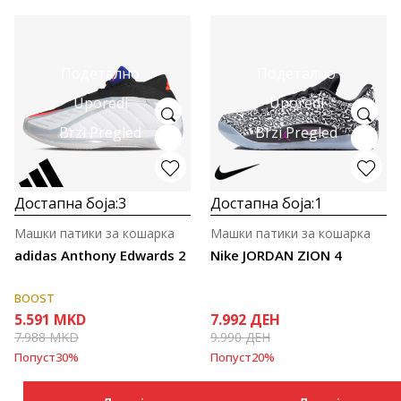
Подетално
Подетално
Uporedi
Uporedi
Brzi Pregled
Brzi Pregled
Достапна боја:
3
Достапна боја:
1
Машки патики за кошарка
Машки патики за кошарка
adidas Anthony Edwards 2
Nike JORDAN ZION 4
BOOST
5.591
MKD
7.992
ДЕН
7.988
MKD
9.990
ДЕН
Попуст
30
%
Попуст
20
%