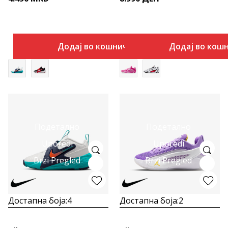
Додај во кошничка
Додај во кош
Подетално
Подетално
Uporedi
Uporedi
Brzi Pregled
Brzi Pregled
Достапна боја:
4
Достапна боја:
2