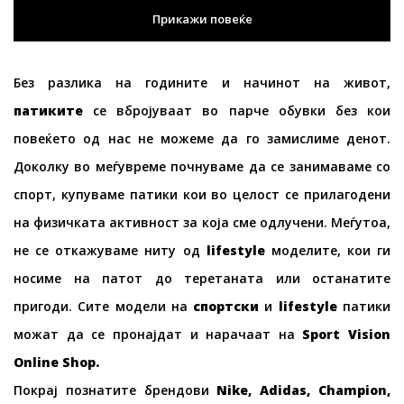
Прикажи повеќе
Без разлика на годините и начинот на живот,
патиките
се вбројуваат во парче обувки без кои
повеќето од нас не можеме да го замислиме денот.
Доколку во меѓувреме почнуваме да се занимаваме со
спорт, купуваме патики кои во целост се прилагодени
на физичката активност за која сме одлучени. Меѓутоа,
не се откажуваме ниту од
lifestyle
моделите, кои ги
носиме на патот до теретаната или останатите
пригоди. Сите модели на
спортски
и
lifestyle
патики
можат да се пронајдат и нарачаат на
Sport Vision
Online Shop.
Покрај познатите брендови
Nike, Adidas, Champion,