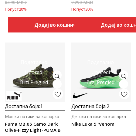
8.690
MKD
9.290
MKD
Попуст
20
%
Попуст
30
%
Додај во кошничка
Додај во кош
Подетално
Подетално
Uporedi
Uporedi
Brzi Pregled
Brzi Pregled
Достапна боја:
1
Достапна боја:
2
Машки патики за кошарка
Детски патики за кошарка
Puma MB.05 Camo Dark
Nike Luka 5 'Venom'
Olive-Fizzy Light-PUMA B