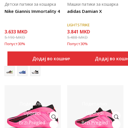
Детски патики за кошарка
Машки патики за кошарка
Nike Giannis Immortality 4
adidas Damian X
LIGHTSTRIKE
3.633
MKD
3.841
MKD
5.190
MKD
5.488
MKD
Попуст
30
%
Попуст
30
%
Додај во кошничка
Додај во кош
Подетално
Подетално
Uporedi
Uporedi
Brzi Pregled
Brzi Pregled