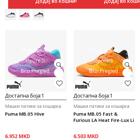
Додај во кошничка
Додај во кош
Подетално
Подетално
Uporedi
Uporedi
Brzi Pregled
Brzi Pregled
Достапна боја:
1
Достапна боја:
1
Машки патики за кошарка
Машки патики за кошарка
Puma MB.05 Hive
Puma MB.05 Fast &
Furious LA Heat Fire-Lux Li
6.952
MKD
6.503
MKD