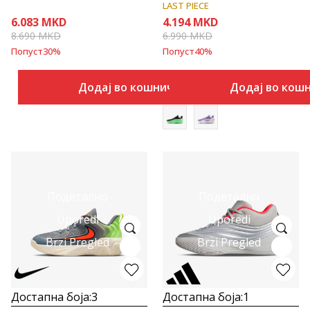
LAST PIECE
6.083
MKD
4.194
MKD
8.690
MKD
6.990
MKD
Попуст
30
%
Попуст
40
%
Додај во кошничка
Додај во кош
Подетално
Подетално
Uporedi
Uporedi
Brzi Pregled
Brzi Pregled
Достапна боја:
3
Достапна боја:
1