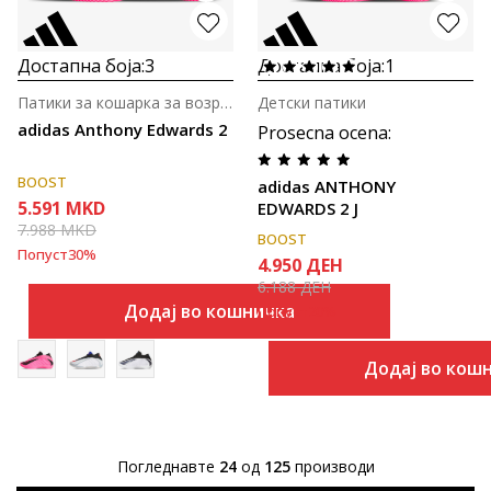
Достапна боја:
3
Достапна боја:
1
Патики за кошарка за возрасни
Детски патики
adidas Anthony Edwards 2
Prosecna ocena
:
BOOST
adidas ANTHONY
5.591
MKD
EDWARDS 2 J
7.988
MKD
BOOST
Попуст
30
%
4.950
ДЕН
6.188
ДЕН
Додај во кошничка
Попуст
20
%
Додај во кош
Погледнавте
24
од
125
производи