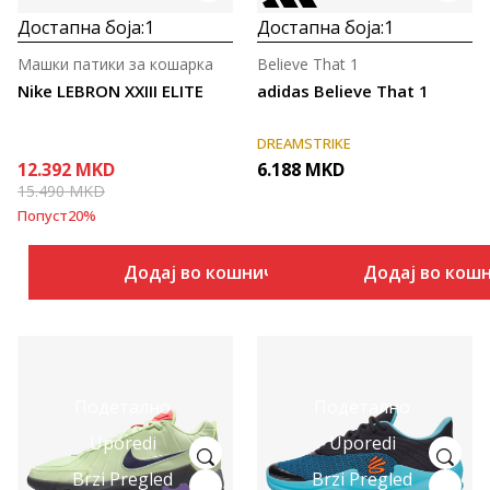
Достапна боја:
1
Достапна боја:
1
Машки патики за кошарка
Believe That 1
Nike LEBRON XXIII ELITE
adidas Believe That 1
DREAMSTRIKE
12.392
MKD
6.188
MKD
15.490
MKD
Попуст
20
%
Додај во кошничка
Додај во кош
Подетално
Подетално
Uporedi
Uporedi
Brzi Pregled
Brzi Pregled