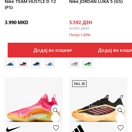
Nike TEAM HUSTLE D 12
Nike JORDAN LUKA 5 (GS)
(PS)
3.990
MKD
5.592
ДЕН
6.990
ДЕН
Попуст
20
%
Додај во кошничка
Додај во кош
FALL 26
Подетално
Подетално
Uporedi
Uporedi
Brzi Pregled
Brzi Pregled