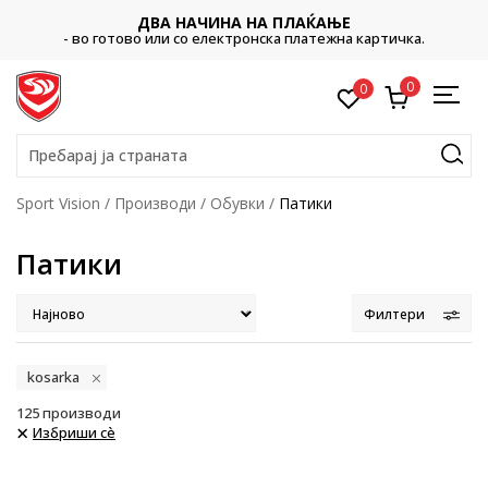
ДВА НАЧИНА НА ПЛАЌАЊЕ
Пл
- во готово или со електронска платежна картичка.
0
0
Пребарај ја страната
Sport Vision
Производи
Обувки
Патики
Патики
Филтери
kosarka
125
производи
Избриши сè