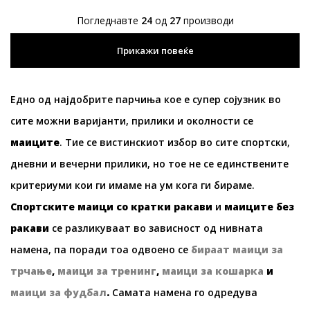
Погледнавте
24
од
27
производи
Прикажи повеќе
Едно од најдобрите парчиња кое е супер сојузник во
сите можни варијанти, прилики и околности се
маиците
. Тие се вистинскиот избор во сите спортски,
дневни и вечерни прилики, но тое не се единствените
критериуми кои ги имаме на ум кога ги бираме.
Спортските маици со кратки ракави
и
маиците без
ракави
се разликуваат во зависност од нивната
намена, па поради тоа одвоено се
бираат маици за
трчање
,
маици за тренинг
,
маици за кошарка
и
маици за фудбал
.
Самата намена го одредува