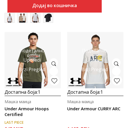
Додај во кошничка
Подетално
Подетално
Uporedi
Uporedi
Brzi Pregled
Brzi Pregled
Достапна боја:
1
Достапна боја:
1
Машка маица
Машка маица
Under Armour Hoops
Under Armour CURRY ARC
Certified
LAST PIECE