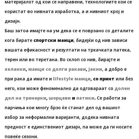
материјалот од кои се направени, технологиите кои се
користат во нивната изработка, а и нивниот крој и
дизајн.
Баш затоа имајте на ум дека се е поврзано со деталите
кога бирате
спортски маици
, бидејќи од нив зависи
вашата ефикасност и резултати на тркачката патека,
терен или во теретана. Во склоп со нив, бирајте и
хеланки
,
маици со долги ракави
,
јакни
, а добро е
при рака да имате и
lifestyle
маици
, со принт
или без
него, кои може феноменално да одговараат со
долен
дел на тренерки
,
шорцеви
и
патики
.
Се работи за
парчиња кои многу брзо ќе станат дел од вашиот
избор за неформални варијанти, додека нивната
предност е единствениот дизајн, па може да ги носите
повеќе сезони.