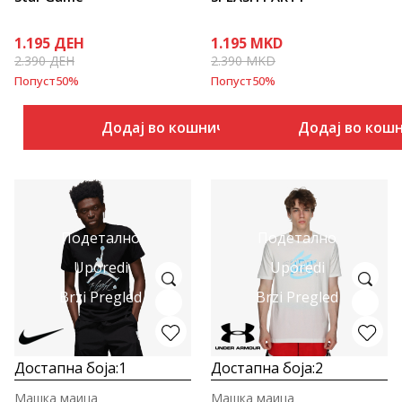
1.195
ДЕН
1.195
MKD
2.390
ДЕН
2.390
MKD
Попуст
50
%
Попуст
50
%
Додај во кошничка
Додај во кош
Подетално
Подетално
Uporedi
Uporedi
Brzi Pregled
Brzi Pregled
Достапна боја:
1
Достапна боја:
2
Машка маица
Машка маица