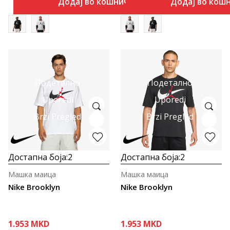
Додај во кошничка
Додај во кош
Подетално
Подетално
Uporedi
Uporedi
Brzi Pregled
Brzi Pregled
Достапна боја:
2
Достапна боја:
2
Машка маица
Машка маица
Nike Brooklyn
Nike Brooklyn
1.953
MKD
1.953
MKD