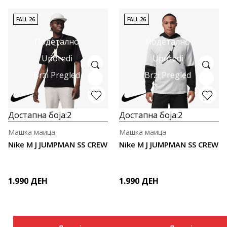
FALL 26
FALL 26
Подетално
Подетално
Uporedi
Uporedi
Brzi Pregled
Brzi Pregled
Достапна боја:
2
Достапна боја:
2
Машка маица
Машка маица
Nike M J JUMPMAN SS CREW
Nike M J JUMPMAN SS CREW
1.990
ДЕН
1.990
ДЕН