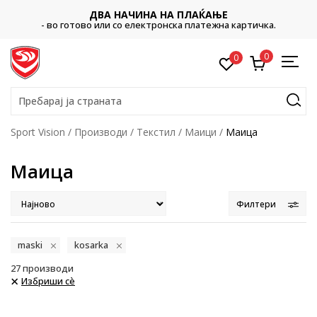
ДВА НАЧИНА НА ПЛАЌАЊЕ
- во готово или со електронска платежна картичка.
0
0
Пребарај ја страната
Sport Vision
Производи
Текстил
Маици
Маица
Маица
Филтери
maski
kosarka
27
производи
Избриши сè