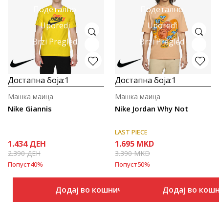
Подетално
Подетално
Uporedi
Uporedi
Brzi Pregled
Brzi Pregled
Достапна боја:
1
Достапна боја:
1
Машка маица
Машка маица
Nike Giannis
Nike Jordan Why Not
LAST PIECE
1.434
ДЕН
1.695
MKD
2.390
ДЕН
3.390
MKD
Попуст
40
%
Попуст
50
%
Додај во кошничка
Додај во кош