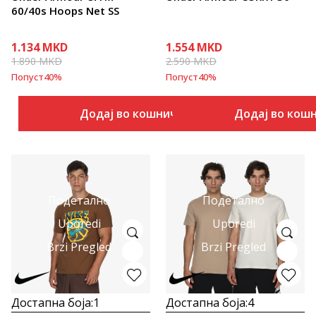
60/40s Hoops Net SS
1.134
MKD
1.554
MKD
1.890
MKD
2.590
MKD
Попуст
40
%
Попуст
40
%
Додај во кошничка
Додај во кош
Подетално
Подетално
Uporedi
Uporedi
Brzi Pregled
Brzi Pregled
Достапна боја:
1
Достапна боја:
4