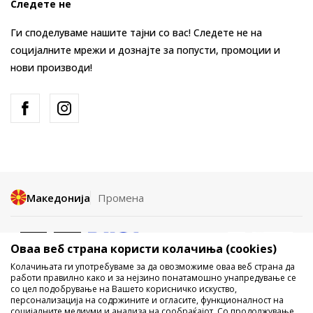
Следете не
Ги споделуваме нашите тајни со вас! Следете не на
социјалните мрежи и дознајте за попусти, промоции и
нови производи!
Македонија
Промена
Оваа веб страна користи колачиња (cookies)
Колачињата ги употребуваме за да овозможиме оваа веб страна да
работи правилно како и за нејзино понатамошно унапредување се
со цел подобрување на Вашето корисничко искуство,
Не е дозволено превземање или користење на содржината од
персонализација на содржините и огласите, функционалност на
социјалните медиуми и анализа на сообраќајот. Со продолжување
интернет страните на Sport Vision, делумно или целосно a се