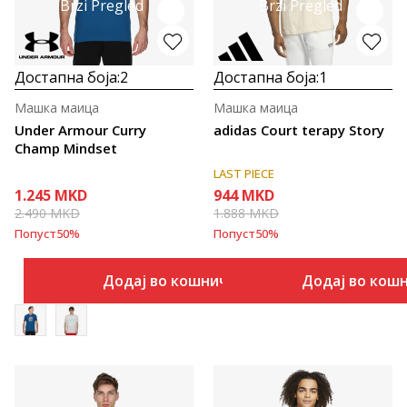
Brzi Pregled
Brzi Pregled
Достапна боја:
2
Достапна боја:
1
Машка маица
Машка маица
Under Armour Curry
adidas Court terapy Story
Champ Mindset
LAST PIECE
1.245
MKD
944
MKD
2.490
MKD
1.888
MKD
Попуст
50
%
Попуст
50
%
Додај во кошничка
Додај во кош