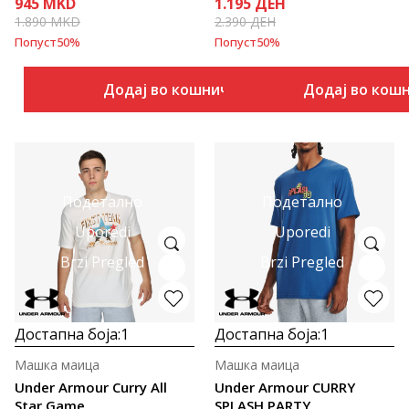
945
MKD
1.195
ДЕН
1.890
MKD
2.390
ДЕН
Попуст
50
%
Попуст
50
%
Додај во кошничка
Додај во кош
Подетално
Подетално
Uporedi
Uporedi
Brzi Pregled
Brzi Pregled
Достапна боја:
1
Достапна боја:
1
Машка маица
Машка маица
Under Armour Curry All
Under Armour CURRY
Star Game
SPLASH PARTY