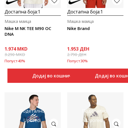
Достапна боја:
1
Достапна боја:
1
Машка маица
Машка маица
Nike M NK TEE M90 OC
Nike Brand
DNA
1.974
MKD
1.953
ДЕН
3.290
MKD
2.790
ДЕН
Попуст
40
%
Попуст
30
%
Додај во кошничка
Додај во кош
Подетално
Подетално
Uporedi
Uporedi