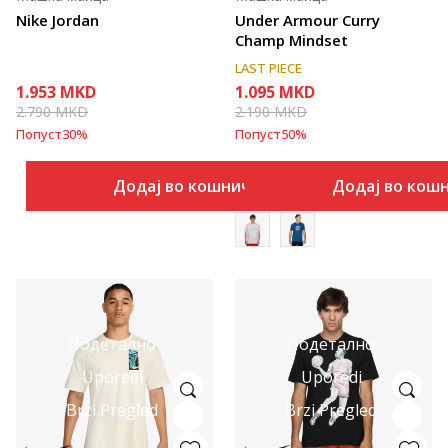
Nike Jordan
Under Armour Curry
Champ Mindset
LAST PIECE
1.953
MKD
1.095
MKD
2.790
MKD
2.190
MKD
Попуст
30
%
Попуст
50
%
Додај во кошничка
Додај во кош
Подетално
Подетално
Uporedi
Uporedi
Brzi Pregled
Brzi Pregled