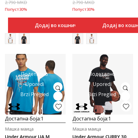
2.790
MKD
2.790
MKD
Попуст
30
%
Попуст
30
%
Додај во кошничка
Додај во кош
Подетално
Подетално
Uporedi
Uporedi
Brzi Pregled
Brzi Pregled
Достапна боја:
1
Достапна боја:
1
Машка маица
Машка маица
Under Armour UA M
Under Armour CURRY 30