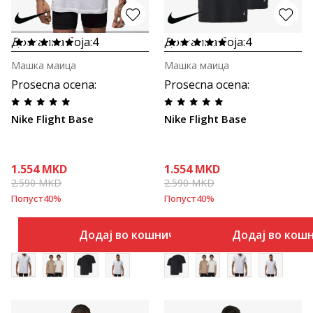
Достапна боја:
4
Достапна боја:
4
Машка маица
Машка маица
Prosecna ocena
:
Prosecna ocena
:
Nike Flight Base
Nike Flight Base
1.554
MKD
1.554
MKD
2.590
MKD
2.590
MKD
Попуст
40
%
Попуст
40
%
Додај во кошничка
Додај во кош