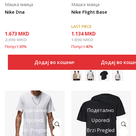
Машка маица
Машка маица
Nike Dna
Nike Flight Base
LAST PIECE
1.673
MKD
1.134
MKD
2.390
MKD
1.890
MKD
Попуст
30
%
Попуст
40
%
Додај во кошничка
Додај во кош
Подетално
Подетално
Uporedi
Uporedi
Brzi Pregled
Brzi Pregled