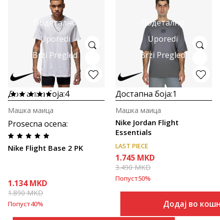
Подетално
Подетално
Uporedi
Uporedi
Brzi Pregled
Brzi Pregled
Достапна боја:
4
Достапна боја:
1
Машка маица
Машка маица
Nike Jordan Flight
Prosecna ocena
:
Essentials
LAST PIECE
Nike Flight Base 2 PK
1.745
MKD
3.490
MKD
Попуст
50
%
1.134
MKD
1.890
MKD
Додај во кош
Попуст
40
%