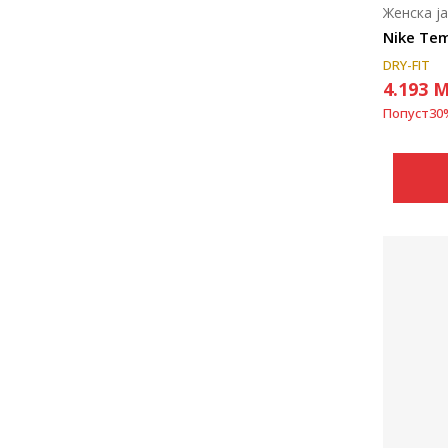
Женска ј
Nike Te
DRY-FIT
4.193
M
Попуст
30