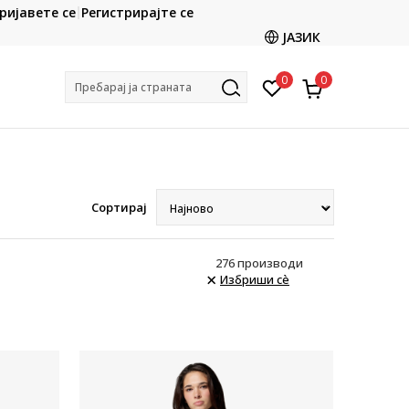
CLICK & COLLECT
ријавете се
Регистрирајте се
ете со картичка online и подигнете во продавницата
ЈАЗИК
по ваш избор
0
0
Пребарај ја страната
Сортирај
276
производи
Избриши сè