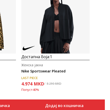
Uporedi
Достапна боја:
1
Женска јакна
Nike Sportswear Pleated
LAST PIECE
4.974
MKD
8.290
MKD
Попуст
40
%
ничка
Додај во кошничка