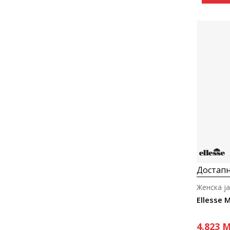
Достапн
Женска ј
Ellesse M
4.823
M