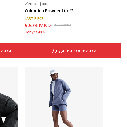
Женска јакна
Columbia Powder Lite™ II
LAST PIECE
5.574
MKD
9.290
MKD
Попуст
40
%
ничка
Додај во кошничка
Uporedi