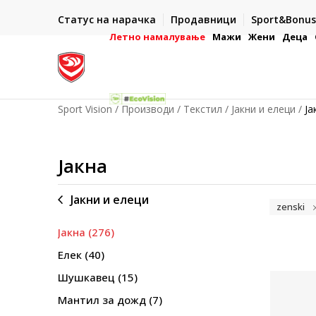
ИСПОРАКА ВО РОК ОД 5 РАБОТНИ ДЕНА
Статус на нарачка
Продавници
Sport&Bonus
-222
- на сите нарачки во готово или со електронска пла
картичка
Летно намалување
Мажи
Жени
Деца
Sport Vision
Производи
Текстил
Јакни и елеци
Ја
Јакна
Јакни и елеци
zenski
Јакна
(276)
Елек
(40)
Шушкавец
(15)
Мантил за дожд
(7)