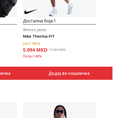
Достапна боја:
1
Женска јакна
Nike Therma-FIT
LAST PIECE
5.094
MKD
8.490
MKD
Попуст
40
%
ничка
Додај во кошничка