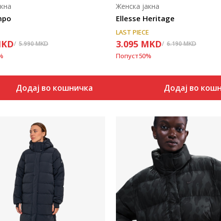
акна
Женска јакна
mpo
Ellesse Heritage
LAST PIECE
KD
3.095
MKD
5.990
MKD
6.190
MKD
%
Попуст
50
%
Додај во кошничка
Додај во кош
Uporedi
Uporedi