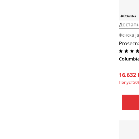
Достапн
Женска ј
Prosecn
16.632
Попуст
20