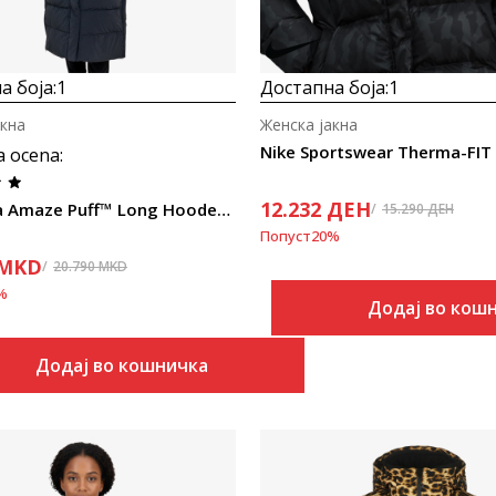
а боја:
1
Достапна боја:
1
акна
Женска јакна
Nike Sportswear Therma-FIT
a ocena
:
12.232
ДЕН
Columbia Amaze Puff™ Long Hooded Jacket
15.290
ДЕН
Попуст
20
%
MKD
20.790
MKD
%
Додај во кош
Додај во кошничка