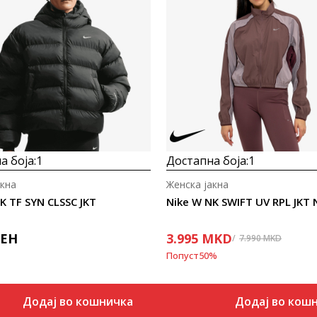
Uporedi
Uporedi
а боја:
1
Достапна боја:
1
акна
Женска јакна
K TF SYN CLSSC JKT
Nike W NK SWIFT UV RPL JKT 
ЕН
3.995
MKD
7.990
MKD
Попуст
50
%
Додај во кошничка
Додај во кош