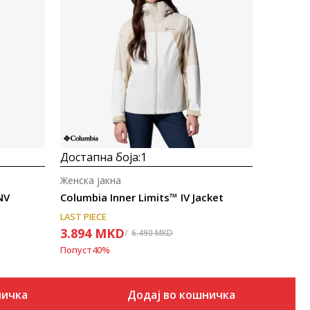
Uporedi
Достапна боја:
1
Женска јакна
NV
Columbia Inner Limits™ IV Jacket
LAST PIECE
3.894
MKD
6.490
MKD
Попуст
40
%
ничка
Додај во кошничка