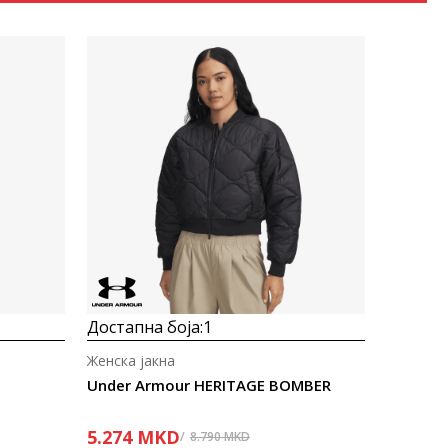
Uporedi
Достапна боја:
1
Женска јакна
Under Armour HERITAGE BOMBER
5.274
MKD
8.790
MKD