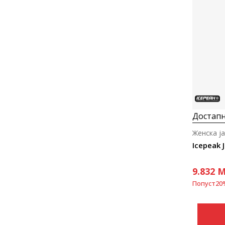
Достапн
Женска ј
Icepeak 
9.832
M
Попуст
20