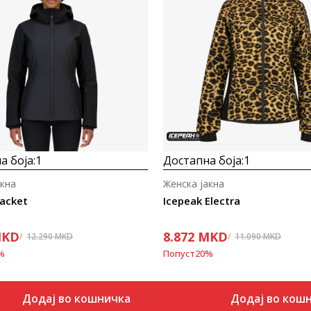
Uporedi
Uporedi
а боја:
1
Достапна боја:
1
акна
Женска јакна
Jacket
Icepeak Electra
KD
8.872
MKD
12.290
MKD
11.090
MKD
%
Попуст
20
%
Додај во кошничка
Додај во кош