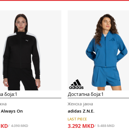
Uporedi
Uporedi
а боја:
1
Достапна боја:
1
акна
Женска јакна
 Always On
adidas Z.N.E.
LAST PIECE
KD
3.292
MKD
4.390
MKD
5.488
MKD