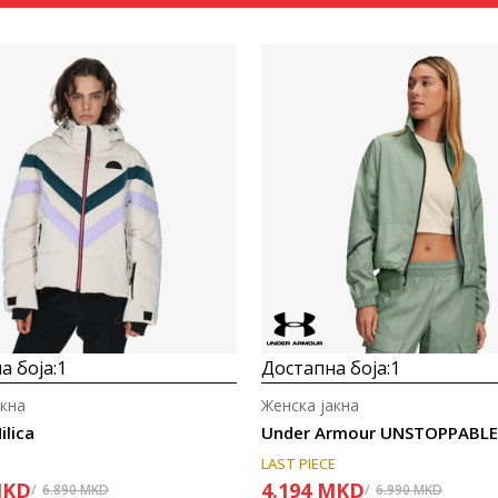
Uporedi
Uporedi
а боја:
1
Достапна боја:
1
акна
Женска јакна
ilica
LAST PIECE
KD
4.194
MKD
6.890
MKD
6.990
MKD