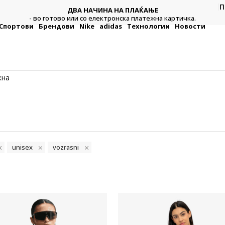
П
ДВА НАЧИНА НА ПЛАЌАЊЕ
тежна
Плат
- во готово или со електронска платежна картичка.
Спортови
Брендови
Nike
adidas
Технологии
Новости
кна
unisex
vozrasni