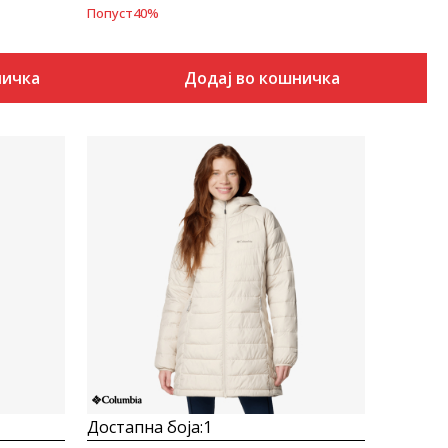
Попуст
40
%
ничка
Додај во кошничка
Uporedi
Достапна боја:
1