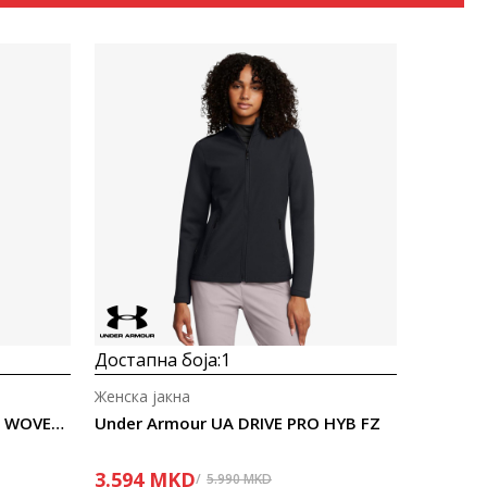
Uporedi
Достапна боја:
1
Женска јакна
Under Armour UNSTOPPABLE WOVEN SHEEN JKT
Under Armour UA DRIVE PRO HYB FZ
3.594
MKD
5.990
MKD