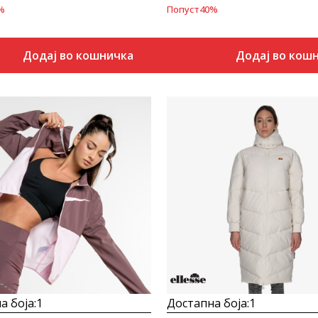
%
Попуст
40
%
Додај во кошничка
Додај во кош
Uporedi
Uporedi
а боја:
1
Достапна боја:
1