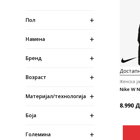
Пол
Намена
Бренд
Достапн
Возраст
Женска ј
Nike W N
Материјал/технологија
8.990
Д
Боја
Големина