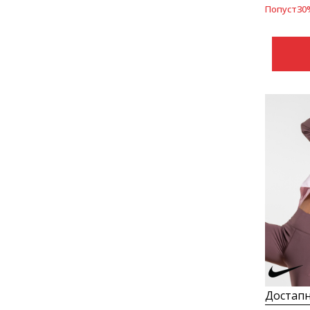
Попуст
30
Достапн